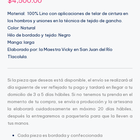
$
4,500.00
atemporales.
R
Somos
A
Material: 100% Lino con aplicaciones de telar de cintura en
una
los hombros y uniones en la técnica de tejido de gancho.
Z
empresa
Color: Natural
textil
O
Hilo de bordado y tejido: Negro
orgullosamente
Manga: larga
N
oaxaqueña,
Elaborado por: la Maestra Vicky en San Juan del Río
con
Tlacolula.
raíces
profundas
en
Si la pieza que deseas está disponible, el envío se realizará al
Santiago
día siguiente de ver reflejado tu pago y tardará en llegar a tu
Astata.
domicilio de 3 a 5 días hábiles. Si no tenemos tu prenda en el
Nuestros
momento de tu compra, se envía a producción y la artesana
diseños
la elaborará cuidadosamente en máximo 20 días hábiles,
artesanales
después la entregaremos a paquetería para que la lleven a
celebran
tus manos.
la
rica
Cada pieza es bordada y confeccionada
herencia