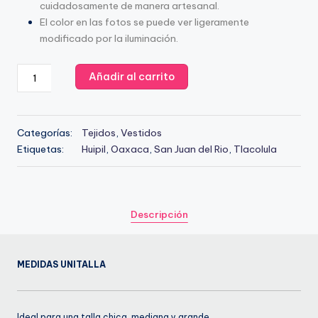
cuidadosamente de manera artesanal.
cultural
El color en las fotos se puede ver ligeramente
de
modificado por la iluminación.
nuestra
región,
Vestido
Añadir al carrito
combinando
Sirena
técnicas
manga
ancestrales
larga
con
Categorías:
Tejidos
,
Vestidos
100%
un
Etiquetas:
Huipil
,
Oaxaca
,
San Juan del Rio
,
Tlacolula
Lino
toque
cantidad
contemporáneo.
Descripción
MEDIDAS UNITALLA
Ideal para una talla chica, mediana y grande.