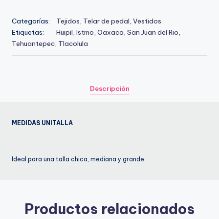
cuadros
cultural
cantidad
de
Categorías:
Tejidos
,
Telar de pedal
,
Vestidos
nuestra
Etiquetas:
Huipil
,
Istmo
,
Oaxaca
,
San Juan del Rio
,
región,
Tehuantepec
,
Tlacolula
combinando
técnicas
ancestrales
con
Descripción
un
toque
contemporáneo.
MEDIDAS UNITALLA
Ideal para una talla chica, mediana y grande.
Productos relacionados