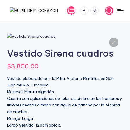
FB
IG
Saltar
H
En
al
Huipil
contenido
U
de
I
mi
corazón
P
Vestido Sirena cuadros
la
I
tradición
L
y
$
3,800.00
la
D
innovación
Vestido elaborado por la Mtra. Victoria Martinez en San
E
se
Juan del Rio, Tlacolula.
entrelazan
Material: Manta algodón
M
para
Cuenta con aplicaciones de telar de cintura en los hombros y
I
ofrecerte
uniones hechas a mano con aguja de gancho por la técnica
prendas
de crochet.
C
únicas
Manga: Larga
O
y
Largo Vestido: 120cm aprox.