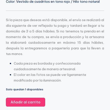
atemporales.
Color: Vestido de cuadritos en tono rojo / Hilo tono natural
R
Somos
A
una
Z
empresa
Si la pieza que deseas está disponible, el envío se realizará al
textil
día siguiente de ver reflejado tu pago y tardará en llegar a tu
O
orgullosamente
domicilio de 3 a 5 días hábiles. Si no tenemos tu prenda en el
N
oaxaqueña,
momento de tu compra, se envía a producción y la artesana
con
la elaborará cuidadosamente en máximo 15 días hábiles,
raíces
después la entregaremos a paquetería para que la lleven a
profundas
tus manos.
en
Cada pieza es bordada y confeccionada
Santiago
cuidadosamente de manera artesanal.
Astata.
El color en las fotos se puede ver ligeramente
Nuestros
modificado por la iluminación.
diseños
artesanales
Solo quedan 1 disponibles
celebran
la
Vestido
Añadir al carrito
rica
Sirena
herencia