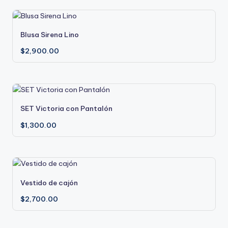
Este
Blusa Sirena Lino
producto
tiene
$
2,900.00
múltiples
variantes.
Las
opciones
Este
SET Victoria con Pantalón
se
producto
pueden
tiene
$
1,300.00
elegir
múltiples
en
variantes.
la
Las
página
opciones
Este
de
Vestido de cajón
se
producto
producto
pueden
tiene
$
2,700.00
elegir
múltiples
en
variantes.