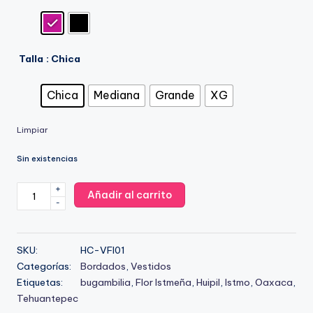
Talla
: Chica
Chica
Mediana
Grande
XG
Limpiar
Sin existencias
VESTIDO
+
Añadir al carrito
-
Flor
Istmeña
cantidad
SKU:
HC-VFI01
Categorías:
Bordados
,
Vestidos
Etiquetas:
bugambilia
,
Flor Istmeña
,
Huipil
,
Istmo
,
Oaxaca
,
Tehuantepec