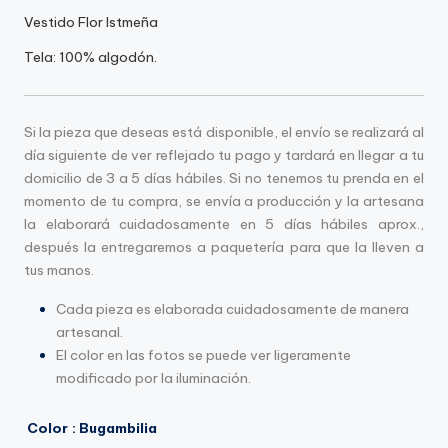
herencia
Vestido Flor Istmeña
cultural
Tela: 100% algodón.
de
nuestra
región,
combinando
Si la pieza que deseas está disponible, el envío se realizará al
técnicas
día siguiente de ver reflejado tu pago y tardará en llegar a tu
ancestrales
domicilio de 3 a 5 días hábiles. Si no tenemos tu prenda en el
con
momento de tu compra, se envía a producción y la artesana
un
la elaborará cuidadosamente en 5 días hábiles aprox.,
toque
después la entregaremos a paquetería para que la lleven a
contemporáneo.
tus manos.
Cada pieza es elaborada cuidadosamente de manera
artesanal.
El color en las fotos se puede ver ligeramente
modificado por la iluminación.
Color
: Bugambilia