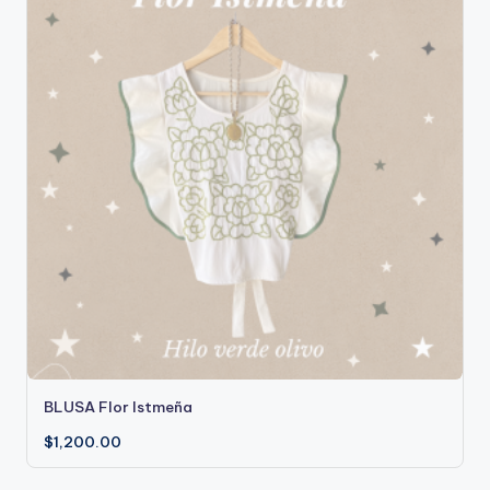
Este
BLUSA Flor Istmeña
producto
tiene
$
1,200.00
múltiples