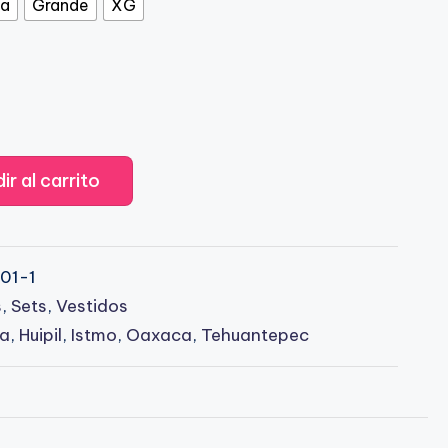
na
Grande
XG
ir al carrito
01-1
s
,
Sets
,
Vestidos
a
,
Huipil
,
Istmo
,
Oaxaca
,
Tehuantepec