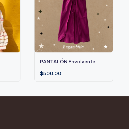
Este
PANTALÓN Envolvente
producto
tiene
$
500.00
múltiples
variantes.
Las
opciones
se
pueden