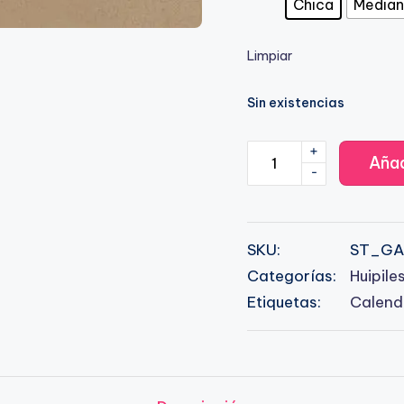
Chica
Media
Limpiar
Sin existencias
+
SET
Añad
-
Gala
beige
cantidad
SKU:
ST_GA
Categorías:
Huipile
Etiquetas:
Calend