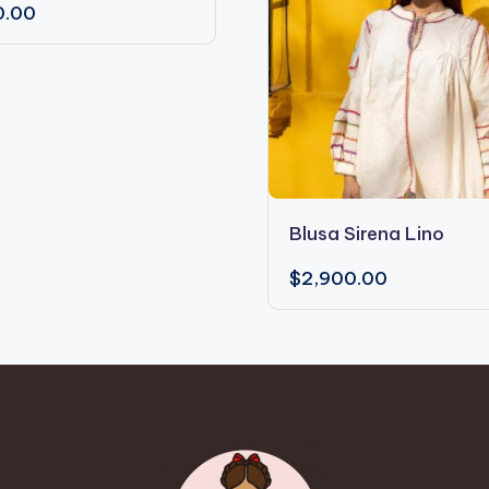
0.00
.
Este
Blusa Sirena Lino
producto
tiene
$
2,900.00
múltiples
variantes.
Las
opciones
se
pueden