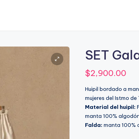
SET Gala
$
2,900.00
Huipil bordado a man
mujeres del Istmo d
Material del huipil:
F
manta 100% algodón
Falda:
manta 100% 