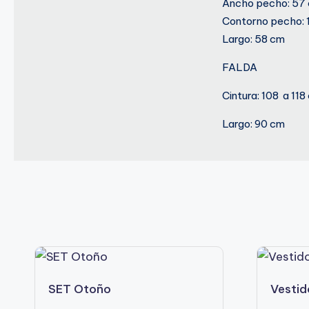
Ancho pecho: 57
Contorno pecho: 
Largo: 58 cm
FALDA
Cintura: 108 a 118
Largo: 90 cm
Este
Este
SET Otoño
Vestid
producto
producto