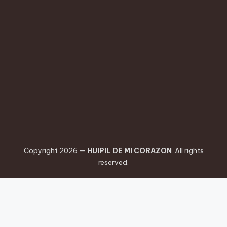
cultural
de
nuestra
región,
combinando
técnicas
ancestrales
con
un
toque
contemporáneo.
Copyright 2026 —
HUIPIL DE MI CORAZON
. All rights
reserved.