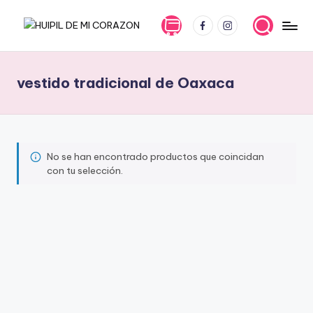
FB
IG
Saltar
H
En
al
Huipil
contenido
U
de
vestido tradicional de Oaxaca
I
mi
corazón
P
la
I
tradición
L
y
No se han encontrado productos que coincidan
con tu selección.
la
D
innovación
E
se
entrelazan
M
para
I
ofrecerte
prendas
C
únicas
O
y