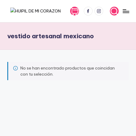
FB
IG
Saltar
H
En
al
Huipil
contenido
U
de
vestido artesanal mexicano
I
mi
corazón
P
la
I
tradición
L
y
No se han encontrado productos que coincidan
con tu selección.
la
D
innovación
E
se
entrelazan
M
para
I
ofrecerte
prendas
C
únicas
O
y