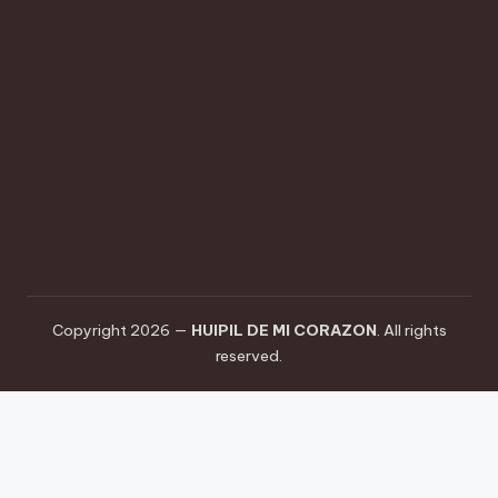
cultural
de
nuestra
región,
combinando
técnicas
ancestrales
con
un
toque
contemporáneo.
Copyright 2026 —
HUIPIL DE MI CORAZON
. All rights
reserved.