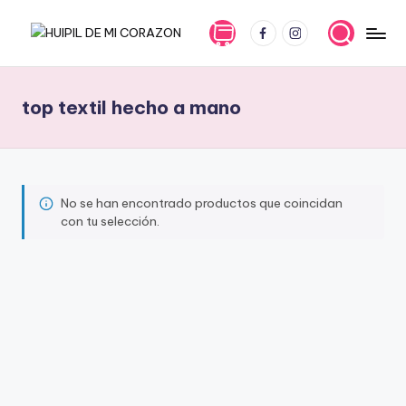
FB
IG
Saltar
H
En
al
Huipil
contenido
U
de
top textil hecho a mano
I
mi
corazón
P
la
I
tradición
L
y
No se han encontrado productos que coincidan
con tu selección.
la
D
innovación
E
se
entrelazan
M
para
I
ofrecerte
prendas
C
únicas
O
y