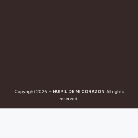
cultural
de
nuestra
región,
combinando
técnicas
ancestrales
con
un
toque
contemporáneo.
Copyright 2026 —
HUIPIL DE MI CORAZON
. All rights
reserved.