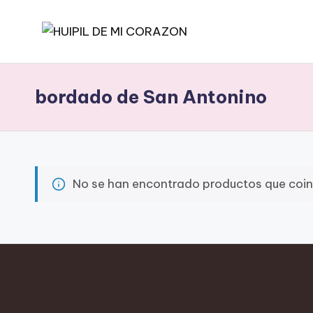
Saltar
H
En
al
Huipil
contenido
U
bordado de San Antonino
de
I
mi
corazón
P
la
I
tradición
No se han encontrado productos que coinc
y
L
la
D
innovación
E
se
entrelazan
M
para