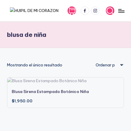
FB
IG
Saltar
H
En
al
Huipil
contenido
U
de
blusa de niña
I
mi
corazón
P
la
I
tradición
Mostrando el único resultado
L
y
la
D
innovación
E
se
Blusa Sirena Estampado Botánico Niña
entrelazan
M
para
$
1,950.00
I
ofrecerte
prendas
C
únicas
O
y