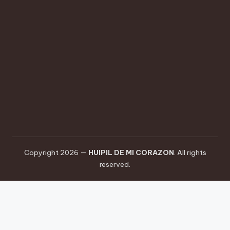
cultural
de
nuestra
región,
combinando
técnicas
ancestrales
con
un
toque
contemporáneo.
Copyright 2026 —
HUIPIL DE MI CORAZON
. All rights
reserved.